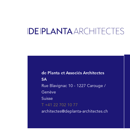
de Planta et Associés Architectes
SA
Rue Blavignac 10 - 1227 Carouge /
Genève
Suisse
T +41 22 702 10 77
architectes@deplanta-architectes.ch