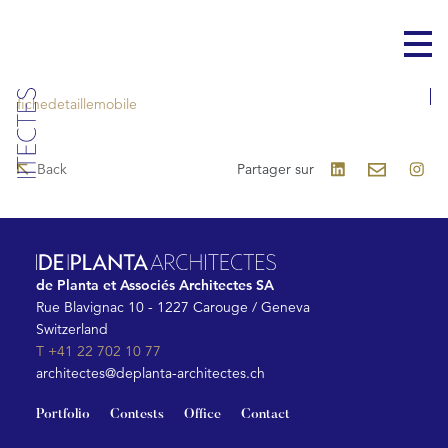
VAL THÔNEX - RESIDENTIAL BUILDING
fichedetaillemobile
Back
Partager sur
de Planta et Associés Architectes SA
Rue Blavignac 10 - 1227 Carouge / Geneva
Switzerland
T +41 22 702 10 77
architectes@deplanta-architectes.ch
Portfolio
Contests
Office
Contact