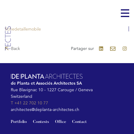
fichedetaillemobile
Back
Partager sur
de Planta et Associés Architectes SA
Rue Blavignac 10 - 1227 Carouge / Geneva
Switzerland
T +41 22 702 10 77
architectes@deplanta-architectes.ch
Portfolio
Contests
Office
Contact